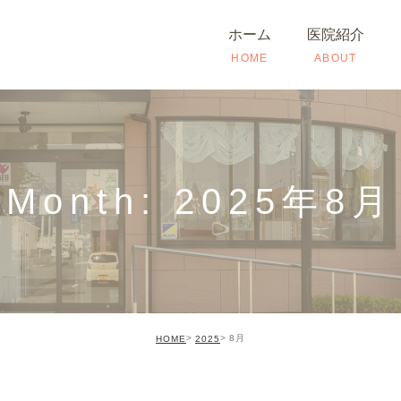
ホーム
医院紹介
HOME
ABOUT
理念
院
検査のご案内
副
Month: 2025年8月
医院ギャラリー
ス
設備機器紹介
基本情報
8月
HOME
2025
アクセス
診療時間