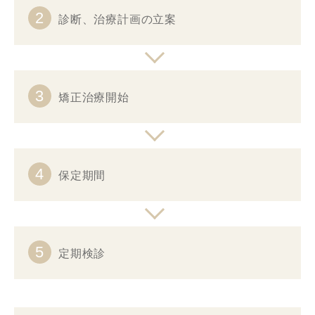
2
診断、治療計画の立案
3
矯正治療開始
4
保定期間
5
定期検診