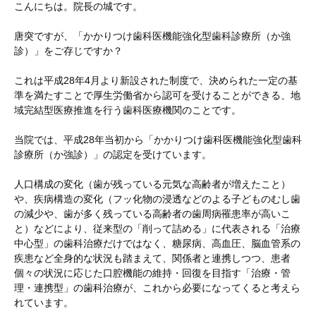
こんにちは。院長の城です。
唐突ですが、「かかりつけ歯科医機能強化型歯科診療所（か強
診）」をご存じですか？
これは平成28年4月より新設された制度で、決められた一定の基
準を満たすことで厚生労働省から認可を受けることができる、地
域完結型医療推進を行う歯科医療機関のことです。
当院では、平成28年当初から「かかりつけ歯科医機能強化型歯科
診療所（か強診）」の認定を受けています。
人口構成の変化（歯が残っている元気な高齢者が増えたこと）
や、疾病構造の変化（フッ化物の浸透などのよる子どものむし歯
の減少や、歯が多く残っている高齢者の歯周病罹患率が高いこ
と）などにより、従来型の「削って詰める」に代表される「治療
中心型」の歯科治療だけではなく、糖尿病、高血圧、脳血管系の
疾患など全身的な状況も踏まえて、関係者と連携しつつ、患者
個々の状況に応じた口腔機能の維持・回復を目指す「治療・管
理・連携型」の歯科治療が、これから必要になってくると考えら
れています。