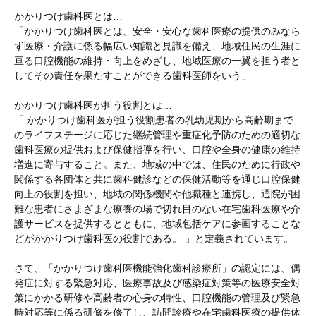
かかりつけ歯科医とは…
「かかりつけ歯科医とは、安全・安心な歯科医療の提供のみなら
ず医療・介護に係る幅広い知識と見識を備え、地域住民の生涯に
亘る口腔機能の維持・向上をめざし、地域医療の一翼を担う者と
してその責任を果たすことができる歯科医師をいう」
かかりつけ歯科医が担う役割とは…
「 かかりつけ歯科医が担う役割患者の乳幼児期から高齢期まで
のライフステージに応じた継続管理や重症化予防のための適切な
歯科医療の提供および保健指導を行い、口腔や全身の健康の維持
増進に寄与すること。また、地域の中では、住民のために行政や
関係する各団体と共に歯科健診などの保健活動等を通じ口腔保健
向上の役割を担い、地域の関係機関や他職種と連携し、通院が困
難な患者にさまざまな療養の場で切れ目のない在宅歯科医療や介
護サービスを提供するとともに、地域包括ケアに参画することな
どがかかりつけ歯科医の役割である。 」と定義されています。
さて、「かかりつけ歯科医機能強化歯科診療所」の認定には、偶
発症に対する緊急対応、医療事故及び感染症対策等の医療安全対
策にかかる研修や高齢者の心身の特性、口腔機能の管理及び緊急
時対応等に係る研修を修了し、訪問診療や在宅歯科医療の提供体