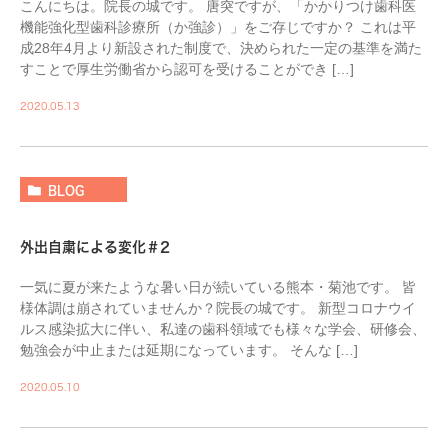
こんにちは。院長の城です。 唐突ですが、「かかりつけ歯科医
機能強化型歯科診療所（か強診）」をご存じですか？ これは平
成28年4月より新設された制度で、決められた一定の基準を満た
すことで厚生労働省から認可を受けることができ […]
2020.05.13
BLOG
外出自粛による変化＃2
一気に夏が来たような暑い日が続いている熊本・菊池です。 皆
様体調は崩されていませんか？院長の城です。 新型コロナウイ
ルス感染拡大に伴い、私達の歯科領域でも様々な学会、研修会、
勉強会が中止または延期になっています。 そんな […]
2020.05.10